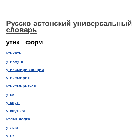
Русско-эстонский универсальный
словарь
утих - форм
утихать
утихнуть
утихомиривающий
утихомирить
утихомириться
утка
уткнуть
уткнуться
утлая лодка
утлый
уток