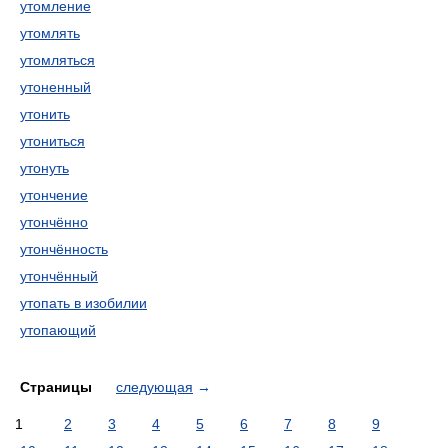
утомление
утомлять
утомляться
утоненный
утонить
утониться
утонуть
утончение
утончённо
утончённость
утончённый
утопать в изобилии
утопающий
Страницы
следующая
→
1
2
3
4
5
6
7
8
9