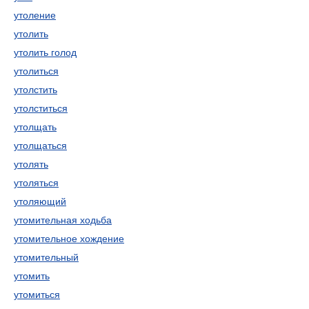
утоление
утолить
утолить голод
утолиться
утолстить
утолститься
утолщать
утолщаться
утолять
утоляться
утоляющий
утомительная ходьба
утомительное хождение
утомительный
утомить
утомиться